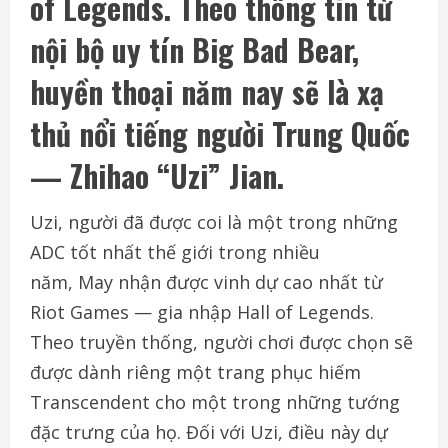
of Legends. Theo thông tin từ
nội bộ uy tín Big Bad Bear,
huyền thoại năm nay sẽ là xạ
thủ nổi tiếng người Trung Quốc
— Zhihao “Uzi” Jian.
Uzi, người đã được coi là một trong những
ADC tốt nhất thế giới trong nhiều
năm, May nhận được vinh dự cao nhất từ
Riot Games — gia nhập Hall of Legends.
Theo truyền thống, người chơi được chọn sẽ
được dành riêng một trang phục hiếm
Transcendent cho một trong những tướng
đặc trưng của họ. Đối với Uzi, điều này dự