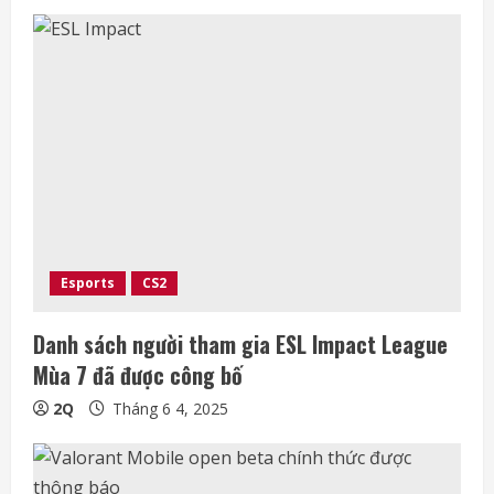
u
e
R
e
a
d
Esports
CS2
i
Danh sách người tham gia ESL Impact League
n
Mùa 7 đã được công bố
g
2Q
Tháng 6 4, 2025