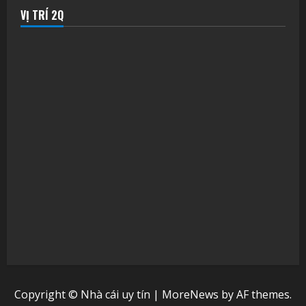
VỊ TRÍ 2Q
Copyright © Nhà cái uy tín
|
MoreNews
by AF themes.