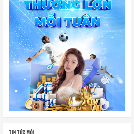
TIN TỨC MỚI