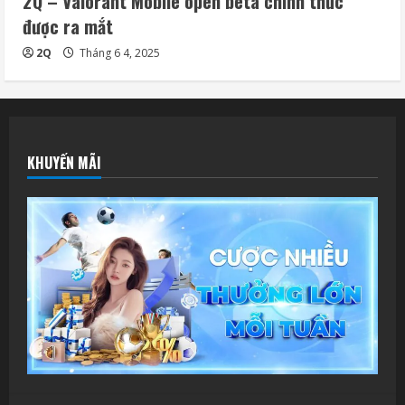
2Q – Valorant Mobile open beta chính thức
được ra mắt
2Q
Tháng 6 4, 2025
KHUYẾN MÃI