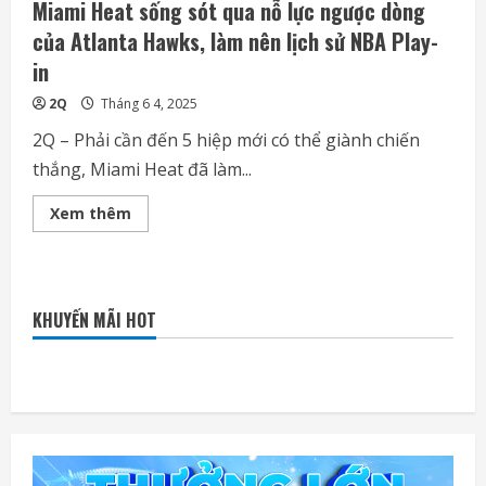
Miami Heat sống sót qua nỗ lực ngược dòng
của Atlanta Hawks, làm nên lịch sử NBA Play-
in
2Q
Tháng 6 4, 2025
2Q – Phải cần đến 5 hiệp mới có thể giành chiến
thắng, Miami Heat đã làm...
Read
Xem thêm
more
about
Miami
Heat
sống
sót
KHUYẾN MÃI HOT
qua
nỗ
lực
ngược
dòng
của
Atlanta
Hawks,
làm
nên
lịch
sử