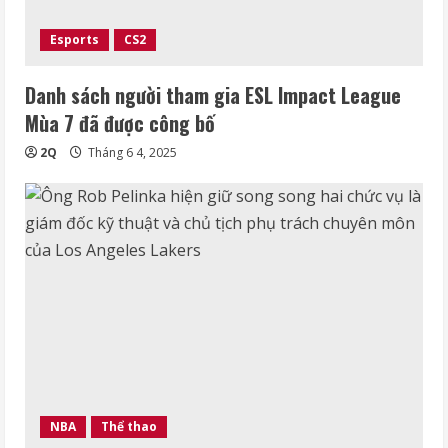
Esports
CS2
Danh sách người tham gia ESL Impact League
Mùa 7 đã được công bố
2Q
Tháng 6 4, 2025
NBA
Thể thao