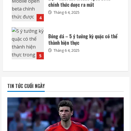
chính thức được ra mắt
Tháng 6 4, 2025
4
Bóng đá – 5 ý tưởng kỳ quặc có thể
thành hiện thực
Tháng 6 4, 2025
5
TIN TỨC CUỐI NGÀY