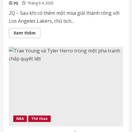
2Q
Tháng 6 4, 2025
2Q – Sau khi có thêm một mùa giải thành công với
Los Angeles Lakers, chủ tịch...
Read
Xem thêm
more
about
Los
Angeles
Lakers
trói
chân
chủ
tịch
Rob
Pelinka:
Thành
quả
từ
bom
tấn
Luka
Doncic
và
HLV
NBA
Thể thao
JJ
Redick