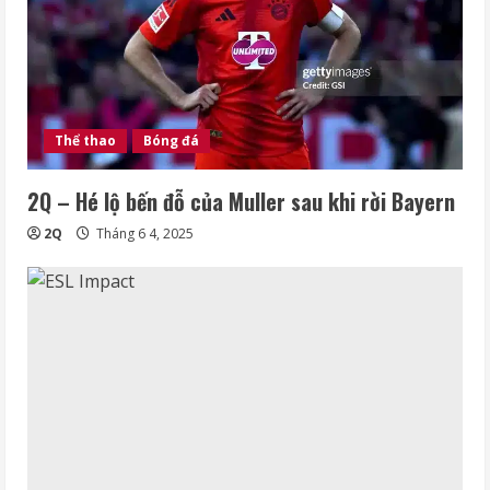
Thể thao
Bóng đá
2Q – Hé lộ bến đỗ của Muller sau khi rời Bayern
2Q
Tháng 6 4, 2025